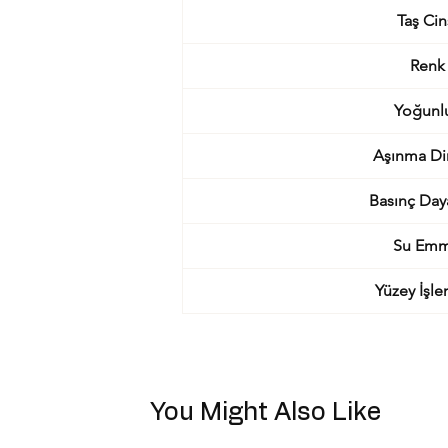
Taş Cin
Renk
Yoğunl
Aşınma Di
Basınç Day
Su Em
Yüzey İşle
You Might Also Like