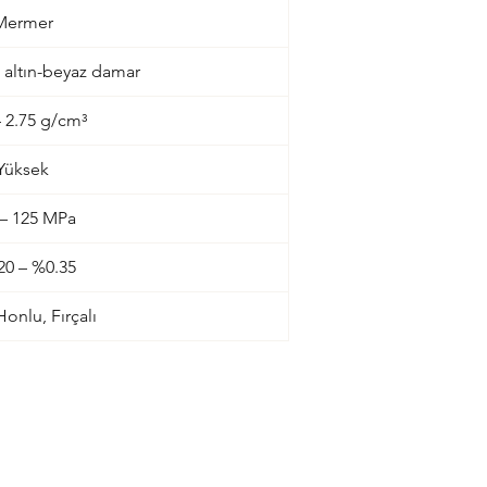
Mermer
 altın-beyaz damar
– 2.75 g/cm³
Yüksek
 – 125 MPa
20 – %0.35
 Honlu, Fırçalı