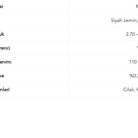
si
Siyah zemin,
uk
2.70 
renci
anımı
110
me
%0.
mleri
Cilalı,