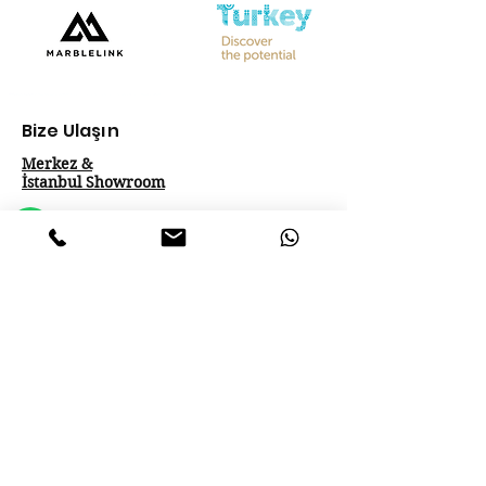
Bize Ulaşın
Merkez &
İstanbul Showroom
Ferhatpaşa, 44. Sk. No:32, 34888 Ataşehir/İstanbul
Tel :
+90 542 842 28 99
Mobil :
+90 533 501 42 20
Mail :
info@marblelink.com.tr
Mail :
marblelinktr@gmail.com
İhracat Departmanı
Tel :
+90 542 842 28 99
Mobil :
+90 533 501 42 20
Mail :
info@marblelink.com.tr
E-Mail :
marblelinktr@gmail.com
Yurtiçi Satış
Mobile :
+90 533 501 42 20