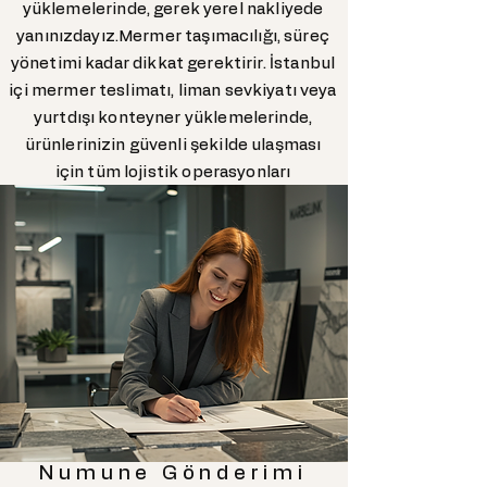
yüklemelerinde, gerek yerel nakliyede
yanınızdayız.Mermer taşımacılığı, süreç
yönetimi kadar dikkat gerektirir. İstanbul
içi mermer teslimatı, liman sevkiyatı veya
yurtdışı konteyner yüklemelerinde,
ürünlerinizin güvenli şekilde ulaşması
için tüm lojistik operasyonları
üstleniyoruz. İstanbul'da levha mermer
lojistik hizmeti arayan firmalar için, hem
zamanında teslimat hem de hasarsız
taşıma konusunda güvenilir çözümler
sunuyoruz.
Numune Gönderimi