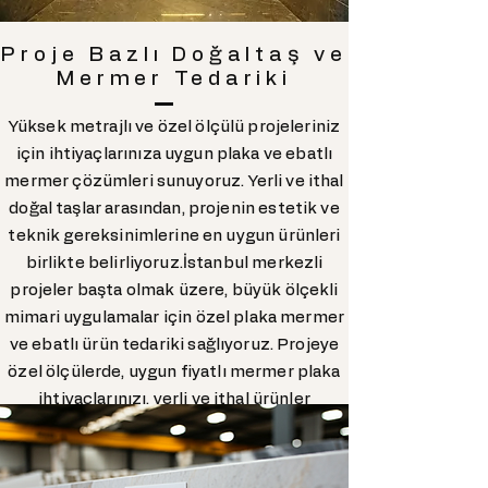
Proje Bazlı Doğaltaş ve
Mermer Tedariki
Yüksek metrajlı ve özel ölçülü projeleriniz
için ihtiyaçlarınıza uygun plaka ve ebatlı
mermer çözümleri sunuyoruz. Yerli ve ithal
doğal taşlar arasından, projenin estetik ve
teknik gereksinimlerine en uygun ürünleri
birlikte belirliyoruz.İstanbul merkezli
projeler başta olmak üzere, büyük ölçekli
mimari uygulamalar için özel plaka mermer
ve ebatlı ürün tedariki sağlıyoruz. Projeye
özel ölçülerde, uygun fiyatlı mermer plaka
ihtiyaçlarınızı, yerli ve ithal ürünler
arasından özenle seçerek karşılıyoruz.
MarbleLink, İstanbul mermer tedarikçileri
arasında, proje teslim sürelerine ve teknik