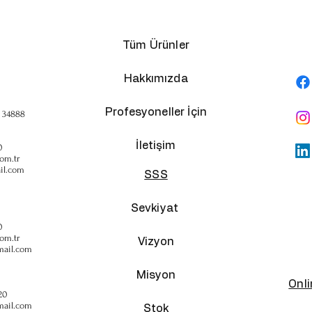
Tüm Ürünler
Hakkımızda
Profesyoneller İçin
, 34888
İletişim
0
om.tr
il.com
SSS
Sevkiyat
0
om.tr
Vizyon
mail.com
Misyon
Onl
20
mail.com
Stok