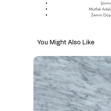
Şömin
Mutfak Adala
Zemin Döşeme
You Might Also Like