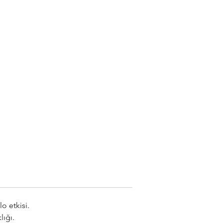
o etkisi.
lığı.