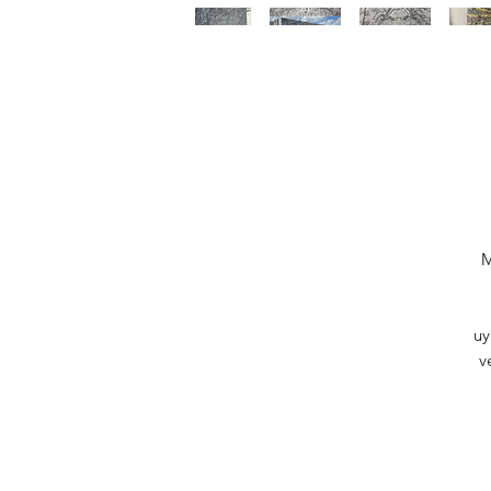
M
uy
v