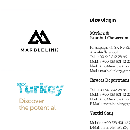
Bize Ulaşın
Merkez &
İstanbul Showroom
Ferhatpaşa, 44. Sk. No:32
Ataşehir/İstanbul
Tel : +90 542 842 28 99
Mobil : +90 533 501 42 2
Mail :
info@marblelink.c
Mail :
marblelinktr@gma
İhracat Departmanı
Tel : +90 542 842 28 99
Mobil : +90 533 501 42 2
Mail :
info@marblelink.c
E-Mail :
marblelinktr@g
Yurtiçi Satış
Mobile : +90 533 501 42 
E-Mail :
marblelinktr@g