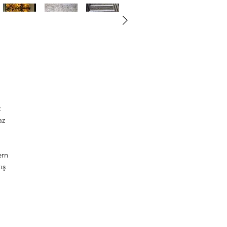
z
az
ern
ış