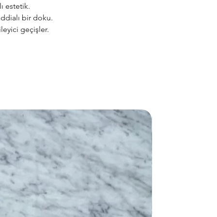
 estetik.
ddialı bir doku.
leyici geçişler.