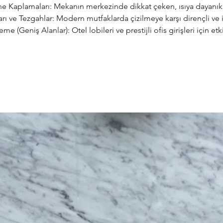
e Kaplamaları: Mekanın merkezinde dikkat çeken, ısıya dayanıklı
rı ve Tezgahlar: Modern mutfaklarda çizilmeye karşı dirençli ve i
 (Geniş Alanlar): Otel lobileri ve prestijli ofis girişleri için etki