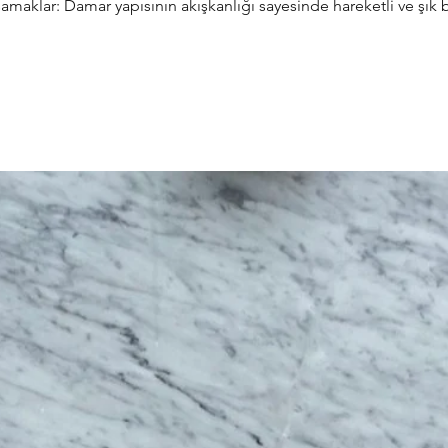
maklar: Damar yapısının akışkanlığı sayesinde hareketli ve şık 