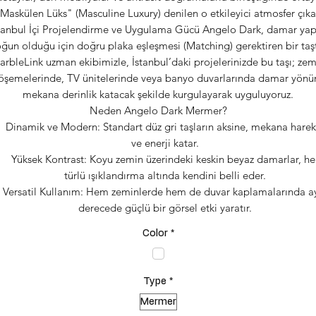
Maskülen Lüks" (Masculine Luxury) denilen o etkileyici atmosfer çıka
tanbul İçi Projelendirme ve Uygulama Gücü Angelo Dark, damar yap
ğun olduğu için doğru plaka eşleşmesi (Matching) gerektiren bir taşt
arbleLink uzman ekibimizle, İstanbul’daki projelerinizde bu taşı; zem
öşemelerinde, TV ünitelerinde veya banyo duvarlarında damar yönü
mekana derinlik katacak şekilde kurgulayarak uyguluyoruz.
Neden Angelo Dark Mermer?
Dinamik ve Modern: Standart düz gri taşların aksine, mekana harek
ve enerji katar.
Yüksek Kontrast: Koyu zemin üzerindeki keskin beyaz damarlar, he
türlü ışıklandırma altında kendini belli eder.
Versatil Kullanım: Hem zeminlerde hem de duvar kaplamalarında a
derecede güçlü bir görsel etki yaratır.
Color
*
Type
*
Mermer