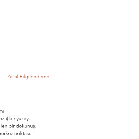
Yasal Bilgilendirme
mı.
za) bir yüzey.
ülen bir dokunuş.
merkez noktası.