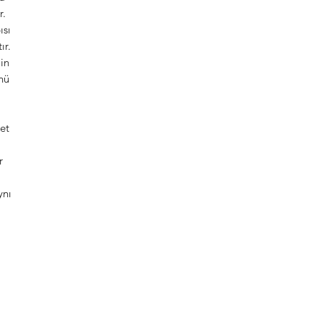
r.
ısı
ır.
in
nü
et
r
ynı