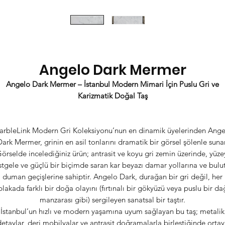
Angelo Dark Mermer
Angelo Dark Mermer – İstanbul Modern Mimari İçin Puslu Gri ve
Karizmatik Doğal Taş
arbleLink Modern Gri Koleksiyonu’nun en dinamik üyelerinden Ange
Dark Mermer, grinin en asil tonlarını dramatik bir görsel şölenle sunar
örselde incelediğiniz ürün; antrasit ve koyu gri zemin üzerinde, yüze
stgele ve güçlü bir biçimde saran kar beyazı damar yollarına ve bulu
duman geçişlerine sahiptir. Angelo Dark, durağan bir gri değil, her
plakada farklı bir doğa olayını (fırtınalı bir gökyüzü veya puslu bir da
manzarası gibi) sergileyen sanatsal bir taştır.
İstanbul’un hızlı ve modern yaşamına uyum sağlayan bu taş; metalik
etaylar, deri mobilyalar ve antrasit doğramalarla birleştiğinde orta