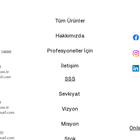
Tüm Ürünler
Hakkımızda
Profesyoneller İçin
, 34888
İletişim
0
om.tr
il.com
SSS
Sevkiyat
0
om.tr
Vizyon
mail.com
Misyon
Onl
20
mail.com
Stok