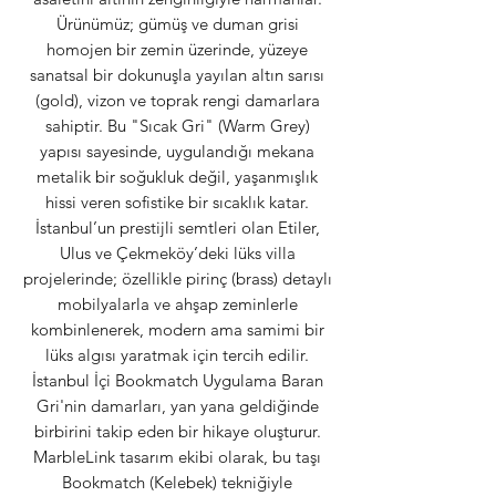
Ürünümüz; gümüş ve duman grisi
homojen bir zemin üzerinde, yüzeye
sanatsal bir dokunuşla yayılan altın sarısı
(gold), vizon ve toprak rengi damarlara
sahiptir. Bu "Sıcak Gri" (Warm Grey)
yapısı sayesinde, uygulandığı mekana
metalik bir soğukluk değil, yaşanmışlık
hissi veren sofistike bir sıcaklık katar.
İstanbul’un prestijli semtleri olan Etiler,
Ulus ve Çekmeköy’deki lüks villa
projelerinde; özellikle pirinç (brass) detaylı
mobilyalarla ve ahşap zeminlerle
kombinlenerek, modern ama samimi bir
lüks algısı yaratmak için tercih edilir.
İstanbul İçi Bookmatch Uygulama Baran
Gri'nin damarları, yan yana geldiğinde
birbirini takip eden bir hikaye oluşturur.
MarbleLink tasarım ekibi olarak, bu taşı
Bookmatch (Kelebek) tekniğiyle