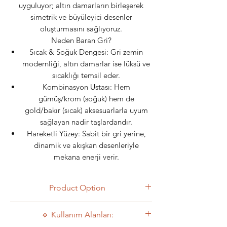
uyguluyor; altın damarların birleşerek
simetrik ve büyüleyici desenler
oluşturmasını sağlıyoruz.
Neden Baran Gri?
Sıcak & Soğuk Dengesi: Gri zemin
modernliği, altın damarlar ise lüksü ve
sıcaklığı temsil eder.
Kombinasyon Ustası: Hem
gümüş/krom (soğuk) hem de
gold/bakır (sıcak) aksesuarlarla uyum
sağlayan nadir taşlardandır.
Hareketli Yüzey: Sabit bir gri yerine,
dinamik ve akışkan desenleriyle
mekana enerji verir.
Product Option
1. Block
🔹 Kullanım Alanları:
2. Slab