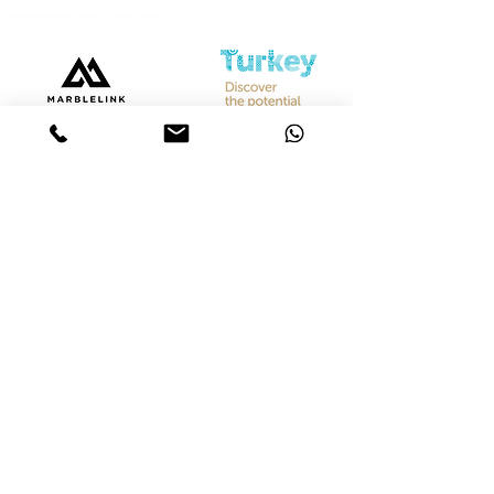
Bize Ulaşın
Merkez &
İstanbul Showroom
Ferhatpaşa, 44. Sk. No:32, 34888 Ataşehir/İstanbul
Tel :
+90 542 842 28 99
Mobil :
+90 533 501 42 20
Mail :
info@marblelink.com.tr
Mail :
marblelinktr@gmail.com
İhracat Departmanı
Tel :
+90 542 842 28 99
Mobil :
+90 533 501 42 20
Mail :
info@marblelink.com.tr
E-Mail :
marblelinktr@gmail.com