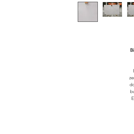
B
B
ze
do
b
E