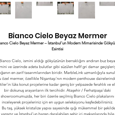
Bianco Cielo Beyaz Mermer
ianco Cielo Beyaz Mermer – İstanbul’un Modern Mimarisinde Gökyü
Esintisi
ianco Cielo, ismini aldığı gökyüzünün berraklığını andıran buz beya
mini ve üzerinde adeta bulutlar gibi süzülen hafif gri damar geçişleri
ğanın en zarif tasarımlarından biridir. MarbleLink uzmanlığıyla sunu
u özel mermer, özellikle Nişantaşı’nın modern penthouse dairelerind
tiler’in lüks konut projelerine kadar geniş bir yelpazede ferahlık ve el
bir dokunuş arayanların ilk tercihidir. Ataşehir / Ferhatpaşa’daki
showroomumuzda, her biri özenle seçilmiş Bianco Cielo plakalarını
inceleyerek projeleriniz için en uygun seleksiyonu keşfedebilirsiniz.
Bu taş, yüksek kristalize yapısı sayesinde ışığı mükemmel bir şekild
yansıtır ve İstanbul’un bazen daralabilen şehir içi mekanlarında bile