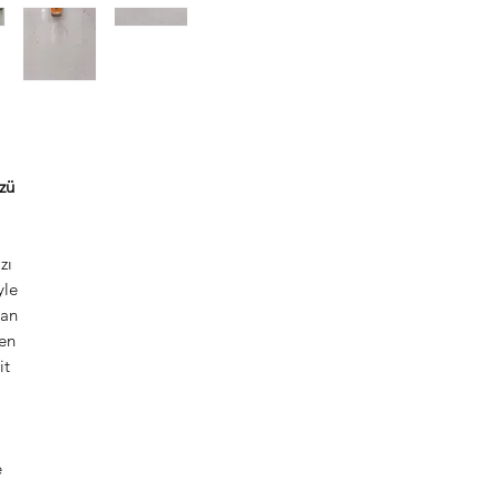
zü
zı
yle
lan
en
it
e