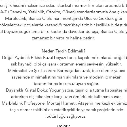
enişlik hissini maksimize eder. İstanbul mermer firmaları arasında E-
A-T (Deneyim, Yetkinlik, Otorite, Güven) standartlarımızla öne çıkan
MarbleLink, Bianco Cielo’nun montajında Ulus ve Göktürk gibi
bölgelerdeki projelerde kazandığı tecrübeyi titiz bir işçilikle birleştirir
af beyazın soğuk ama bir o kadar da davetkar duruşu, Bianco Cielo’
zamansız bir yatırım haline getirir.
Neden Tercih Edilmeli?
Doğal Aydınlık Etkisi: Buzul beyazı tonu, kapalı mekanlarda doğal 
ışık kaynağı gibi çalışarak ortamın enerji seviyesini yükseltir.
Minimalist ve Şık Tasarım: Karmaşadan uzak, ince damar yapısı
sayesinde minimalist mimari akımlara ve modern iç mekan
tasarımlarına kusursuz uyum sağlar.
Dayanıklı Kristal Doku: Yoğun yapısı, taşın cila tutma kapasitesini
artırırken dış etkenlere karşı uzun ömürlü bir kullanım sunar.
MarbleLink Profesyonel Montaj Hizmeti: Ataşehir merkezli ekibimiz
taşın damar takibini en estetik şekilde yaparak projelerinizde
bütünlüğü sağlıyoruz.
Color
*