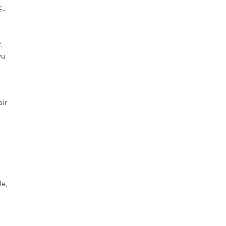
E-
.
yu
bir
le,