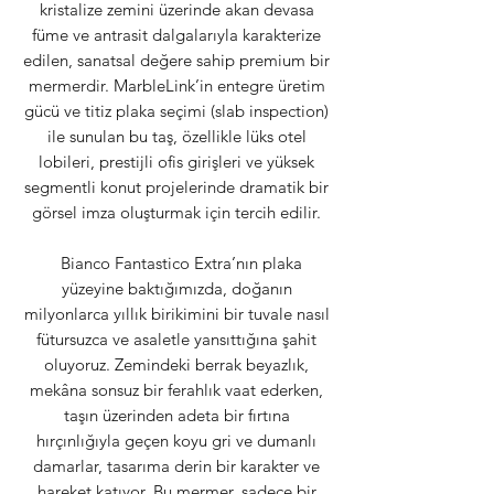
kristalize zemini üzerinde akan devasa
füme ve antrasit dalgalarıyla karakterize
edilen, sanatsal değere sahip premium bir
mermerdir. MarbleLink’in entegre üretim
gücü ve titiz plaka seçimi (slab inspection)
ile sunulan bu taş, özellikle lüks otel
lobileri, prestijli ofis girişleri ve yüksek
segmentli konut projelerinde dramatik bir
görsel imza oluşturmak için tercih edilir.
Bianco Fantastico Extra’nın plaka
yüzeyine baktığımızda, doğanın
milyonlarca yıllık birikimini bir tuvale nasıl
fütursuzca ve asaletle yansıttığına şahit
oluyoruz. Zemindeki berrak beyazlık,
mekâna sonsuz bir ferahlık vaat ederken,
taşın üzerinden adeta bir fırtına
hırçınlığıyla geçen koyu gri ve dumanlı
damarlar, tasarıma derin bir karakter ve
hareket katıyor. Bu mermer, sadece bir