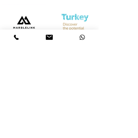
Bize Ulaşın
Merkez &
İstanbul Showroom
Ferhatpaşa, 44. Sk. No:32, 34888 Ataşehir/İstanbul
Tel :
+90 542 842 28 99
Mobil :
+90 533 501 42 20
Mail :
info@marblelink.com.tr
Mail :
marblelinktr@gmail.com
İhracat Departmanı
Tel :
+90 542 842 28 99
Mobil :
+90 533 501 42 20
Mail :
info@marblelink.com.tr
E-Mail :
marblelinktr@gmail.com