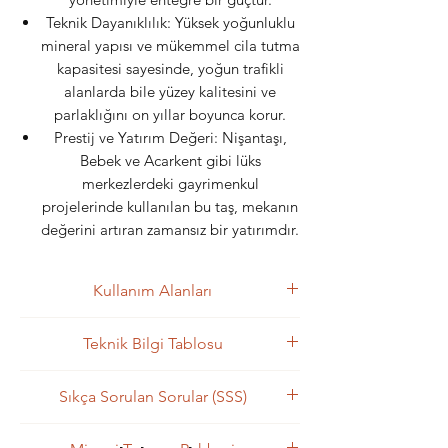
Teknik Dayanıklılık: Yüksek yoğunluklu
mineral yapısı ve mükemmel cila tutma
kapasitesi sayesinde, yoğun trafikli
alanlarda bile yüzey kalitesini ve
parlaklığını on yıllar boyunca korur.
Prestij ve Yatırım Değeri: Nişantaşı,
Bebek ve Acarkent gibi lüks
merkezlerdeki gayrimenkul
projelerinde kullanılan bu taş, mekanın
değerini artıran zamansız bir yatırımdır.
Kullanım Alanları
Mimari Kullanım Alanları
Teknik Bilgi Tablosu
Lüks Islak Hacim Tasarımları (Banyo
ve Hamam)
Kategori
Detay
Sıkça Sorulan Sorular (SSS)
Modern Mutfak Island (Ada) ve
Tezgâh Uygulamaları
Plakalar arasında ton farkı olur mu?
Ürün Adı
Bianco Paradiso