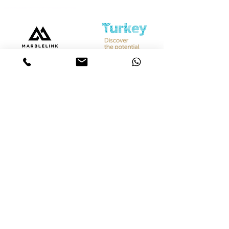
Bize Ulaşın
Merkez &
İstanbul Showroom
Ferhatpaşa, 44. Sk. No:32, 34888 Ataşehir/İstanbul
Tel :
+90 542 842 28 99
Mobil :
+90 533 501 42 20
Mail :
info@marblelink.com.tr
Mail :
marblelinktr@gmail.com
İhracat Departmanı
Tel :
+90 542 842 28 99
Mobil :
+90 533 501 42 20
Mail :
info@marblelink.com.tr
E-Mail :
marblelinktr@gmail.com