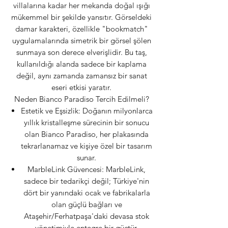
villalarına kadar her mekanda doğal ışığı
mükemmel bir şekilde yansıtır. Görseldeki
damar karakteri, özellikle "bookmatch"
uygulamalarında simetrik bir görsel şölen
sunmaya son derece elverişlidir. Bu taş,
kullanıldığı alanda sadece bir kaplama
değil, aynı zamanda zamansız bir sanat
eseri etkisi yaratır.
Neden Bianco Paradiso Tercih Edilmeli?
Estetik ve Eşsizlik: Doğanın milyonlarca
yıllık kristalleşme sürecinin bir sonucu
olan Bianco Paradiso, her plakasında
tekrarlanamaz ve kişiye özel bir tasarım
sunar.
MarbleLink Güvencesi: MarbleLink,
sadece bir tedarikçi değil; Türkiye'nin
dört bir yanındaki ocak ve fabrikalarla
olan güçlü bağları ve
Ataşehir/Ferhatpaşa'daki devasa stok
yönetimiyle entegre bir güçtür.