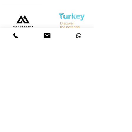
Bize Ulaşın
Merkez &
İstanbul Showroom
Ferhatpaşa, 44. Sk. No:32, 34888 Ataşehir/İstanbul
Tel :
+90 542 842 28 99
Mobil :
+90 533 501 42 20
Mail :
info@marblelink.com.tr
Mail :
marblelinktr@gmail.com
İhracat Departmanı
Tel :
+90 542 842 28 99
Mobil :
+90 533 501 42 20
Mail :
info@marblelink.com.tr
E-Mail :
marblelinktr@gmail.com