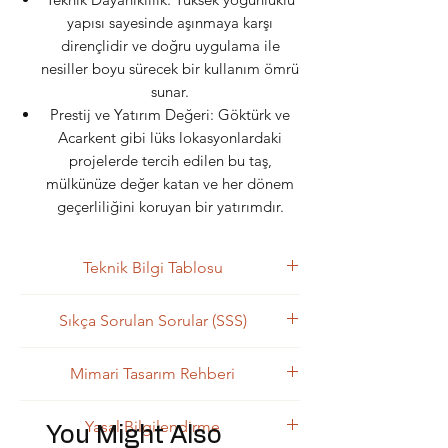
yapısı sayesinde aşınmaya karşı
dirençlidir ve doğru uygulama ile
nesiller boyu sürecek bir kullanım ömrü
sunar.
Prestij ve Yatırım Değeri: Göktürk ve
Acarkent gibi lüks lokasyonlardaki
projelerde tercih edilen bu taş,
mülkünüze değer katan ve her dönem
geçerliliğini koruyan bir yatırımdır.
Teknik Bilgi Tablosu
Kategori
Detay
Sıkça Sorulan Sorular (SSS)
Bianco Statuario bakımı nasıl yapılır?
Ürün Adı
Bianco Statuario
Mimari Tasarım Rehberi
Yüzeyin parlaklığını korumak için
Taş Türü
nötr pH değerine sahip, doğal
Mermer
Bianco Statuario, mimari projelerde
Yasal Bilgilendirme
taşlar için özel üretilmiş
You Might Also
"odak noktası" yaratmak için kullanılan