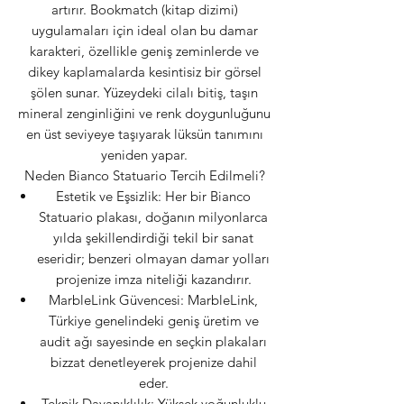
artırır. Bookmatch (kitap dizimi)
uygulamaları için ideal olan bu damar
karakteri, özellikle geniş zeminlerde ve
dikey kaplamalarda kesintisiz bir görsel
şölen sunar. Yüzeydeki cilalı bitiş, taşın
mineral zenginliğini ve renk doygunluğunu
en üst seviyeye taşıyarak lüksün tanımını
yeniden yapar.
Neden Bianco Statuario Tercih Edilmeli?
Estetik ve Eşsizlik: Her bir Bianco
Statuario plakası, doğanın milyonlarca
yılda şekillendirdiği tekil bir sanat
eseridir; benzeri olmayan damar yolları
projenize imza niteliği kazandırır.
MarbleLink Güvencesi: MarbleLink,
Türkiye genelindeki geniş üretim ve
audit ağı sayesinde en seçkin plakaları
bizzat denetleyerek projenize dahil
eder.
Teknik Dayanıklılık: Yüksek yoğunluklu