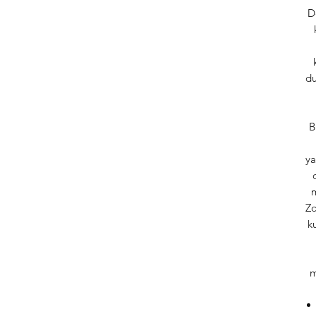
D
du
Bu
ya
m
Zo
k
m