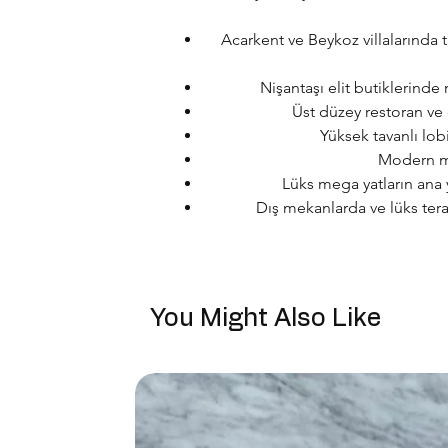
Acarkent ve Beykoz villalarında 
Nişantaşı elit butiklerinde
Üst düzey restoran ve 
Yüksek tavanlı lob
Modern mi
Lüks mega yatların ana 
Dış mekanlarda ve lüks tera
You Might Also Like