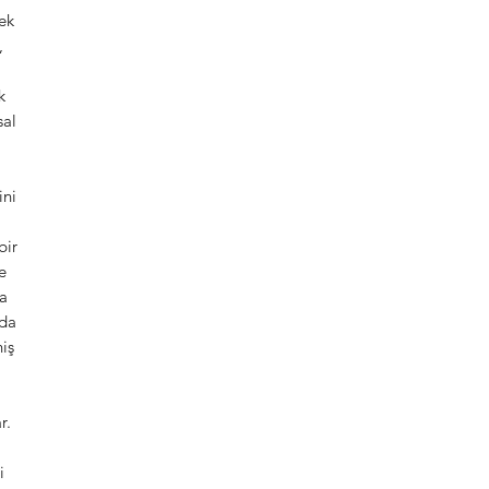
ek
,
k
sal
ini
bir
e
ya
nda
iş
r.
i