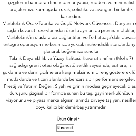
çizgilerini barındıran lineer damar yapısı, modern ve minimalist
projelerinize karmaşadan uzak, sofistike ve avangart bir kimlik
kazandırır.
MarbleLink Ocak/Fabrika ve Güçlü Network Güvencesi: Dünyanın 
seçkin kuvarsit rezervlerinden özenle ayrılan bu premium bloklar,
MarbleLink'in uluslararası bağlantıları ve Ferhatpaşa'daki devasa
entegre operasyon merkezimizde yüksek mühendislik standartlarıy
işlenerek beğeninize sunulur.
Teknik Dayanıklılık ve Yüzey Kalitesi: Kuvarsit sınıfının (Mohs 7)
sağladığı granit ötesi olağanüstü sertlik sayesinde; asitlere, ısı
şoklarına ve derin çizilmelere karşı maksimum direnç göstererek lü
mutfaklarda ve ticari alanlarda benzersiz bir performans sergiler.
Prestij ve Yatırım Değeri: Siyah ve grinin modası geçmeyecek o as
duruşunu çizgisel bir formda sunan bu taş, gayrimenkulünüzün
vizyonunu ve piyasa marka algısını anında zirveye taşıyan, nesille
boyu kalıcı bir demirbaş yatırımıdır.
Ürün Cinsi
*
Kuvarsit