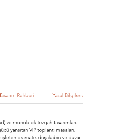
Tasarım Rehberi
Yasal Bilgilendirme
and) ve monoblok tezgah tasarımları.
cü yansıtan VIP toplantı masaları.
nişleten dramatik duşakabin ve duvar