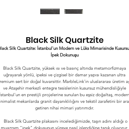
Black Silk Quartzite
lack Silk Quartzite: İstanbul'un Modern ve Lüks Mimarisinde Kusurs
İpek Dokunuşu
Black Silk Quartzite, yüksek ısı ve basınç altında metamorfizmaya
uğrayarak yönlü, ipeksi ve çizgisel bir damar yapısı kazanan ultra
remium sert bir doğal kuvarsittir. MarbleLink'in uluslararası üretim a
ve Ataşehir merkezli entegre tesislerinin kusursuz mühendisliğiyle
İstanbul'un en prestijli projelerine sunulan bu eşsiz doğaltaş, moder
nimalist mekanlarda granit dayanıklılığını ve tekstil zarafetini bir ar
getiren nihai mimari yatırımdır.
Black Silk Quartzite plakasını incelediğimizde, taşın adını aldığı o
muazzam "ipek" dokusunun yüzeye nasıl işlendiğine tanık oluyoruz.