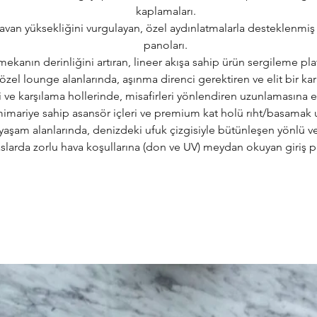
kaplamaları.
tavan yüksekliğini vurgulayan, özel aydınlatmalarla desteklenmiş
panoları.
 mekanın derinliğini artıran, lineer akışa sahip ürün sergileme pla
özel lounge alanlarında, aşınma direnci gerektiren ve elit bir kar
i ve karşılama hollerinde, misafirleri yönlendiren uzunlamasına 
mariye sahip asansör içleri ve premium kat holü rıht/basamak 
yaşam alanlarında, denizdeki ufuk çizgisiyle bütünleşen yönlü ve 
slarda zorlu hava koşullarına (don ve UV) meydan okuyan giriş po