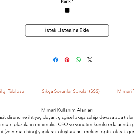
Renk
*
İstek Listesine Ekle
ilgi Tablosu
Sıkça Sorunlar Sorular (SSS)
Mimari 
Mimari Kullanım Alanları
it direncine ihtiyaç duyan, çizgisel akışa sahip devasa ada (isl
emium plazaların minimalist CEO ve yönetim kurulu odalarında gü
i (vein-matching) yapılarak oluşturulan, mekanı optik olarak ge