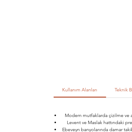
Kullanım Alanları
Teknik B
Modern mutfaklarda çizilme ve as
Levent ve Maslak hattındaki pr
Ebeveyn banyolarında damar takib