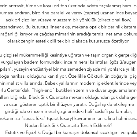
erin antrasit, füme ve koyu gri fon üzerinde adeta fırçalanmış ham ip
kumaşı andıran, birbirine paralel ve verev (çapraz) uzanan ince beyaz
açık gri çizgiler, yüzeye muazzam bir yönlülük (directional flow)
kazandırıyor. Bu kusursuz lineer akış, mekana optik bir derinlik katara
rağanlığı kırıyor ve çağdaş mimarinin aradığı temiz, net ama dokun
olarak zengin estetik dili tek bir plakada kusursuzca özetliyor.
 çizgisel mükemmelliği kesintiye uğratan ve taşın organik gerçekliğ
vurgulayan badem formundaki ince mineral kalıntıları (gözlü/augen
pıları), yüzeyin endüstriyel bir malzemeden ziyade milyonlarca yıllık 
doğa harikası olduğunu kanıtlıyor. Özellikle Göktürk'ün doğayla iç iç
inimalist villalarında, Bebek yalılarının modern iç eklentilerinde ve
rlu Center'daki "high-end" butiklerin zemin ve duvar uygulamaları
ullanıldığında, Black Silk Quartzite mekanı olduğundan çok daha gen
ve uzun gösteren optik bir illüzyon yaratır. Doğal ışıkla etkileşime
girdiğinde o ince mineral çizgilerindeki hafif sedefli parlamalar,
ekanınıza "sessiz lüks" (quiet luxury) kavramının en rafine halini suna
Neden Black Silk Quartzite Tercih Edilmeli?
Estetik ve Eşsizlik: Doğal bir kumaşın dokunsal sıcaklığını ve ipeks