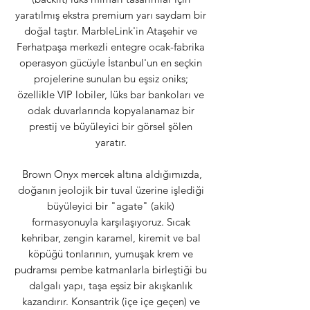
yaratılmış ekstra premium yarı saydam bir
doğal taştır. MarbleLink'in Ataşehir ve
Ferhatpaşa merkezli entegre ocak-fabrika
operasyon gücüyle İstanbul'un en seçkin
projelerine sunulan bu eşsiz oniks;
özellikle VIP lobiler, lüks bar bankoları ve
odak duvarlarında kopyalanamaz bir
prestij ve büyüleyici bir görsel şölen
yaratır.
Brown Onyx mercek altına aldığımızda,
doğanın jeolojik bir tuval üzerine işlediği
büyüleyici bir "agate" (akik)
formasyonuyla karşılaşıyoruz. Sıcak
kehribar, zengin karamel, kiremit ve bal
köpüğü tonlarının, yumuşak krem ve
pudramsı pembe katmanlarla birleştiği bu
dalgalı yapı, taşa eşsiz bir akışkanlık
kazandırır. Konsantrik (içe içe geçen) ve