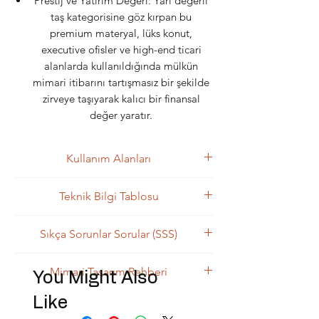
Prestij ve Yatırım Değeri: Yarı değerli
taş kategorisine göz kırpan bu
premium materyal, lüks konut,
executive ofisler ve high-end ticari
alanlarda kullanıldığında mülkün
mimari itibarını tartışmasız bir şekilde
zirveye taşıyarak kalıcı bir finansal
değer yaratır.
Kullanım Alanları
Mimari Kullanım Alanları
Teknik Bilgi Tablosu
Arkadan Aydınlatmalı (Backlit) VIP
Odak Duvarı (Focal Point) Panoları
Kategori
Detay
Sıkça Sorunlar Sorular (SSS)
Lüks Bar, Gece Kulübü ve VIP
Lounge Alanı Işıklı Hizmet Bankoları
Sık Sorulan Sorular
Ürün Adı
Brown Onyx
Executive Mutfak Island (Ada) ve
Mimari Tasarım Rehberi
You Might Also
Brown Onyx bakımı nasıl yapılır? ->
Premium Aydınlatmalı Tezgahlar
Taş Türü
Oniks, mermere göre daha hassas
Oniks (Yarı Saydam
Brown Onyx, mekâna adım atıldığı an
Like
Prestijli Otel, Rezidans ve Holding
kristalize bir taştır. Asidik
Kalsedon / Kalsit
tüm bakışları üzerine çeken, mimaride