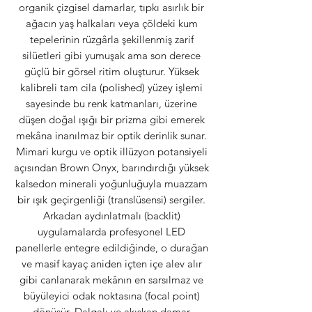
organik çizgisel damarlar, tıpkı asırlık bir
ağacın yaş halkaları veya çöldeki kum
tepelerinin rüzgârla şekillenmiş zarif
silüetleri gibi yumuşak ama son derece
güçlü bir görsel ritim oluşturur. Yüksek
kalibreli tam cila (polished) yüzey işlemi
sayesinde bu renk katmanları, üzerine
düşen doğal ışığı bir prizma gibi emerek
mekâna inanılmaz bir optik derinlik sunar.
Mimari kurgu ve optik illüzyon potansiyeli
açısından Brown Onyx, barındırdığı yüksek
kalsedon minerali yoğunluğuyla muazzam
bir ışık geçirgenliği (translüsensi) sergiler.
Arkadan aydınlatmalı (backlit)
uygulamalarda profesyonel LED
panellerle entegre edildiğinde, o durağan
ve masif kayaç aniden içten içe alev alır
gibi canlanarak mekânın en sarsılmaz ve
büyüleyici odak noktasına (focal point)
dönüşür. Dalgalı ve akışkan damar