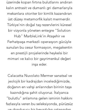
üzerinde kopan fırtına bulutlarını andıran
kalın antrasit ve dumanlı gri damarlarıyla
mekanlara otoriter bir kimlik kazandıran
üst düzey metamorfik kalsit mermerdir.
Türkiye'nin doğal taş rezervlerini küresel
bir vizyonla yöneten entegre "Solution
Hub" MarbleLink'in Ataşehir ve
Ferhatpaşa merkezli operasyon gücüyle
sunulan bu cesur formasyon, megakentin
en prestijli projelerinde heykelsi bir
mimari ve kalıcı bir gayrimenkul değeri
inşa eder.
Calacatta Nuvolato Mermer sanatsal ve
jeolojik bir kadrajdan incelediğimizde,
doğanın en vahşi anlarından birinin taşa
kazındığına şahit oluyoruz. İtalyanca
"bulutlu" anlamına gelen isminin hakkını
fazlasıyla veren bu seleksiyonda, pürüzsüz
ve dondurucu bir beyazlığın ortasından