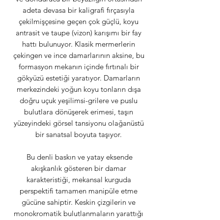
adeta devasa bir kaligrafi fırçasıyla
çekilmişçesine geçen çok güçlü, koyu
antrasit ve taupe (vizon) karışımı bir fay
hattı bulunuyor. Klasik mermerlerin
çekingen ve ince damarlarının aksine, bu
formasyon mekanın içinde fırtınalı bir
gökyüzü estetiği yaratıyor. Damarların
merkezindeki yoğun koyu tonların dışa
doğru uçuk yeşilimsi-grilere ve puslu
bulutlara dönüşerek erimesi, taşın
yüzeyindeki görsel tansiyonu olağanüstü
bir sanatsal boyuta taşıyor.
Bu denli baskın ve yatay eksende
akışkanlık gösteren bir damar
karakteristiği, mekansal kurguda
perspektifi tamamen manipüle etme
gücüne sahiptir. Keskin çizgilerin ve
monokromatik bulutlanmaların yarattığı