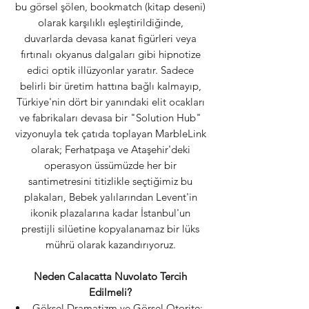
bu görsel şölen, bookmatch (kitap deseni)
olarak karşılıklı eşleştirildiğinde,
duvarlarda devasa kanat figürleri veya
fırtınalı okyanus dalgaları gibi hipnotize
edici optik illüzyonlar yaratır. Sadece
belirli bir üretim hattına bağlı kalmayıp,
Türkiye'nin dört bir yanındaki elit ocakları
ve fabrikaları devasa bir "Solution Hub"
vizyonuyla tek çatıda toplayan MarbleLink
olarak; Ferhatpaşa ve Ataşehir'deki
operasyon üssümüzde her bir
santimetresini titizlikle seçtiğimiz bu
plakaları, Bebek yalılarından Levent'in
ikonik plazalarına kadar İstanbul'un
prestijli silüetine kopyalanamaz bir lüks
mührü olarak kazandırıyoruz.
Neden Calacatta Nuvolato Tercih
Edilmeli?
Göksel Dramatizm ve Görsel Otorite: