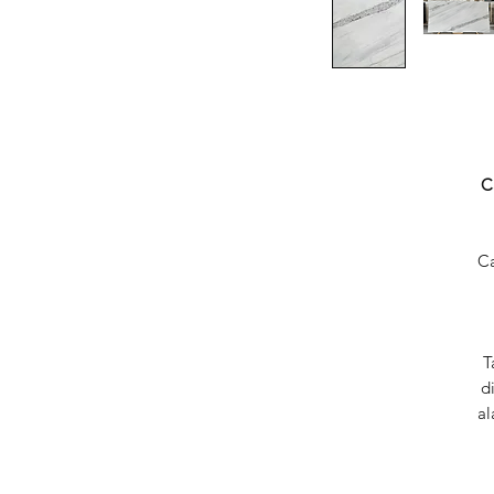
C
Ca
T
d
al