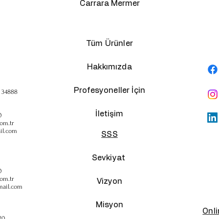
Carrara Mermer
Tüm Ürünler
Hakkımızda
Profesyoneller İçin
, 34888
İletişim
0
om.tr
il.com
SSS
Sevkiyat
0
om.tr
Vizyon
mail.com
Misyon
Onl
20