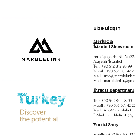
Bize Ulaşın
Merkez &
İstanbul Showroom
Ferhatpaşa, 44. Sk. No:32
Ataşehir/İstanbul
Tel : +90 542 842 28 99
Mobil : +90 533 501 42 2
Mail :
info@marblelink.c
Mail :
marblelinktr@gma
İhracat Departmanı
Tel : +90 542 842 28 99
Mobil : +90 533 501 42 2
Mail :
info@marblelink.c
E-Mail :
marblelinktr@g
Yurtiçi Satış
Mobile : +90 533 501 42 