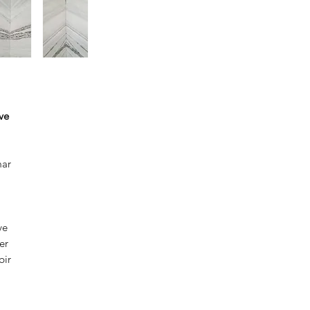
ve
mar
ve
er
bir