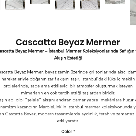
Cascatta Beyaz Mermer
ascatta Beyaz Mermer – İstanbul Mermer Koleksiyonlarında Saflığın 
Akışın Estetiği
scatta Beyaz Mermer, beyaz zemin üzerinde gri tonlarında akıcı da
hareketleriyle doğanın zarif akışını taşır. İstanbul’daki lüks iç mekân
projelerinde, sade ama etkileyici bir atmosfer oluşturmak isteyen
mimarların en çok tercih ettiği taşlardan biridir.
aşın adı gibi “şelale” akışını andıran damar yapısı, mekânlara huzur 
inamizm kazandırır. MarbleLink’in İstanbul mermer koleksiyonunda y
an Cascatta Beyaz, modern tasarımlarda aydınlık, ferah ve zamansız 
etki yaratır.
Color
*