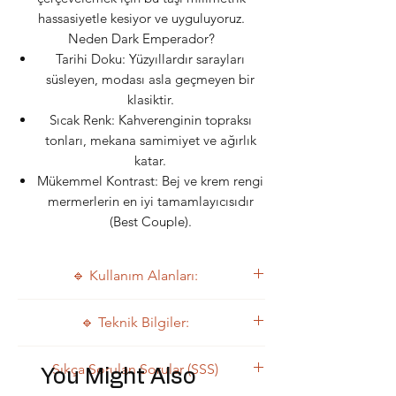
hassasiyetle kesiyor ve uyguluyoruz.
Neden Dark Emperador?
Tarihi Doku: Yüzyıllardır sarayları
süsleyen, modası asla geçmeyen bir
klasiktir.
Sıcak Renk: Kahverenginin topraksı
tonları, mekana samimiyet ve ağırlık
katar.
Mükemmel Kontrast: Bej ve krem rengi
mermerlerin en iyi tamamlayıcısıdır
(Best Couple).
🔹 Kullanım Alanları:
Kullanım Alanları
🔹 Teknik Bilgiler:
Dark Emperador, zenginliğin ve klasik
zevkin simgesidir:
Teknik Bilgi Tablosu
Sıkça Sorulan Sorular (SSS)
Zemin Bordür ve Göbekleri: Açık
You Might Also
Bu taşın karakteristik özellikleri:
renk mermer zeminlerin etrafına şerit