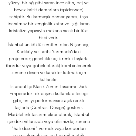
yüzeyi bir ağ gibi saran ince altın, bej ve
beyaz kalsit damarlara (spiderweb)
sahiptir. Bu karmaşık damar yapısı, taşa
inanılmaz bir zenginlik katar ve ışığı kıran
kristalize yapısıyla mekana sıcak bir lüks
hissi verir.
İstanbul’un köklü semtleri olan Nişantaşı,
Kadıköy ve Tarihi Yarımada’daki
projelerde; genellikle açık renkli taşlarla
(bordür veya göbek olarak) kombinlenerek
zemine desen ve karakter katmak için
kullanılır.
İstanbul İçi Klasik Zemin Tasarımı Dark
Emperador tek başına kullanılabileceği
gibi, en iyi performansını açık renkli
taşlarla (Contrast Design) gösterir.
MarbleLink tasarım ekibi olarak, İstanbul
içindeki villanızda veya ofisinizde; zemine
"halı deseni" vermek veya koridorları
çerçevelemek için bu taşı milimetrik