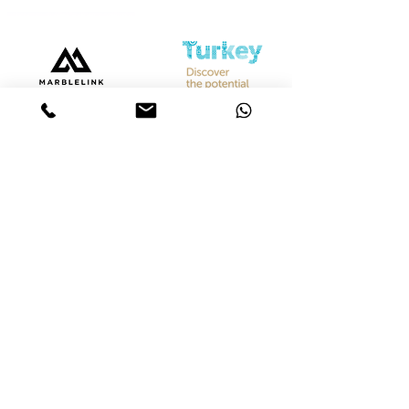
Bize Ulaşın
Merkez &
İstanbul Showroom
Ferhatpaşa, 44. Sk. No:32, 34888 Ataşehir/İstanbul
Tel :
+90 542 842 28 99
Mobil :
+90 533 501 42 20
Mail :
info@marblelink.com.tr
Mail :
marblelinktr@gmail.com
İhracat Departmanı
Tel :
+90 542 842 28 99
Mobil :
+90 533 501 42 20
Mail :
info@marblelink.com.tr
E-Mail :
marblelinktr@gmail.com