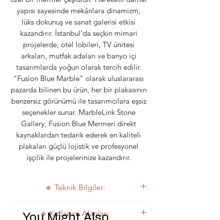
yapısı sayesinde mekânlara dinamizm,
lüks dokunuş ve sanat galerisi etkisi
kazandırır. İstanbul’da seçkin mimari
projelerde, otel lobileri, TV ünitesi
arkaları, mutfak adaları ve banyo içi
tasarımlarda yoğun olarak tercih edilir.
“Fusion Blue Marble” olarak uluslararası
pazarda bilinen bu ürün, her bir plakasının
benzersiz görünümü ile tasarımcılara eşsiz
seçenekler sunar. MarbleLink Stone
Gallery, Fusion Blue Mermeri direkt
kaynaklardan tedarik ederek en kaliteli
plakaları güçlü lojistik ve profesyonel
işçilik ile projelerinize kazandırır.
🔹 Teknik Bilgiler:
Özellik
Değer
🔹 Kullanım Alanları:
You Might Also