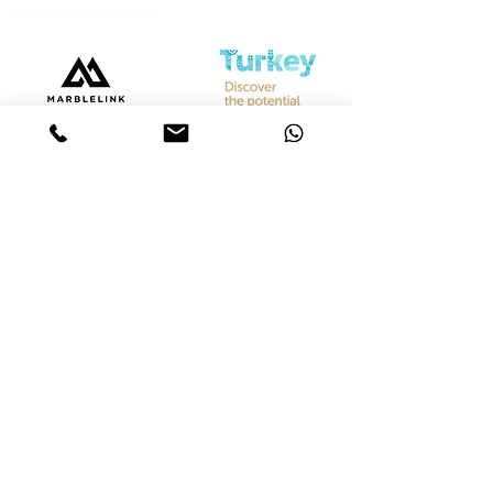
Bize Ulaşın
Merkez &
İstanbul Showroom
Ferhatpaşa, 44. Sk. No:32, 34888 Ataşehir/İstanbul
Tel :
+90 542 842 28 99
Mobil :
+90 533 501 42 20
Mail :
info@marblelink.com.tr
Mail :
marblelinktr@gmail.com
İhracat Departmanı
Tel :
+90 542 842 28 99
Mobil :
+90 533 501 42 20
Mail :
info@marblelink.com.tr
E-Mail :
marblelinktr@gmail.com