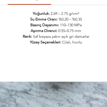
Yoğunluk:
2.69 – 2.75 g/cm³
Su Emme Oranı:
%0.20 – %0.35
Basınç Dayanımı:
110–130 MPa
Aşınma Direnci:
0.55–0.75 mm
Renk:
Saf beyaza yakın açık gri damarlar
Yüzey Seçenekleri:
Cilalı, honlu