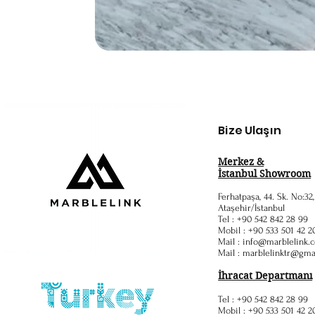
Bize Ulaşın
Merkez &
İstanbul Showroom
Ferhatpaşa, 44. Sk. No:32
Ataşehir/İstanbul
Tel : +90 542 842 28 99
Mobil : +90 533 501 42 2
Mail :
info@marblelink.c
Mail :
marblelinktr@gma
İhracat Departmanı
Tel : +90 542 842 28 99
Mobil : +90 533 501 42 2