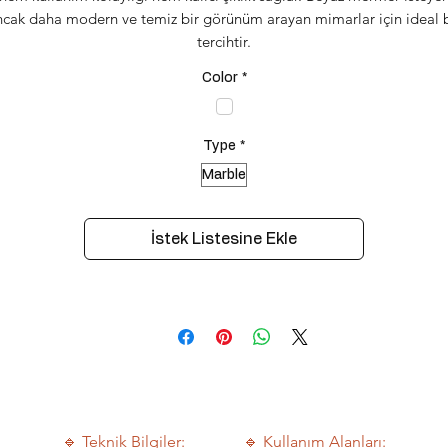
ncak daha modern ve temiz bir görünüm arayan mimarlar için ideal b
tercihtir.
Color
*
Type
*
Marble
İstek Listesine Ekle
🔹 Teknik Bilgiler:
🔹 Kullanım Alanları: