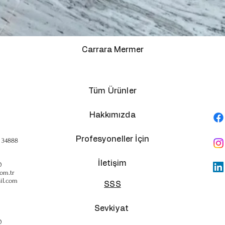
Carrara Mermer
Tüm Ürünler
Hakkımızda
Profesyoneller İçin
, 34888
İletişim
0
om.tr
il.com
SSS
Sevkiyat
0