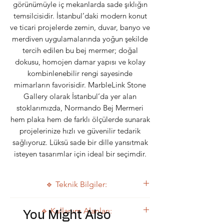
görünümüyle iç mekanlarda sade şıklığın
temsilcisidir. İstanbul’daki modern konut
ve ticari projelerde zemin, duvar, banyo ve
merdiven uygulamalarında yoğun şekilde
tercih edilen bu bej mermer; doğal
dokusu, homojen damar yapısı ve kolay
kombinlenebilir rengi sayesinde
mimarların favorisidir. MarbleLink Stone
Gallery olarak İstanbul’da yer alan
stoklarımızda, Normando Bej Mermeri
hem plaka hem de farklı ölçülerde sunarak
projelerinize hızlı ve güvenilir tedarik
sağlıyoruz. Lüksü sade bir dille yansıtmak
isteyen tasarımlar için ideal bir seçimdir.
🔹 Teknik Bilgiler:
Özellik
Değer
🔹 Kullanım Alanları:
You Might Also