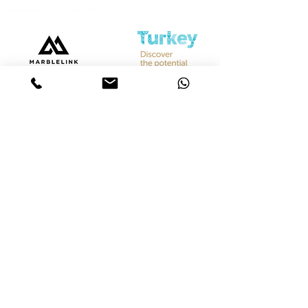
Bize Ulaşın
Merkez &
İstanbul Showroom
Ferhatpaşa, 44. Sk. No:32, 34888 Ataşehir/İstanbul
Tel :
+90 542 842 28 99
Mobil :
+90 533 501 42 20
Mail :
info@marblelink.com.tr
Mail :
marblelinktr@gmail.com
İhracat Departmanı
Tel :
+90 542 842 28 99
Mobil :
+90 533 501 42 20
Mail :
info@marblelink.com.tr
E-Mail :
marblelinktr@gmail.com