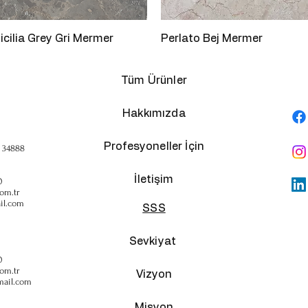
Hızlı Bakış
Hızlı Bakış
icilia Grey Gri Mermer
Perlato Bej Mermer
Tüm Ürünler
Hakkımızda
Profesyoneller İçin
, 34888
İletişim
0
om.tr
il.com
SSS
Sevkiyat
0
om.tr
Vizyon
mail.com
Misyon