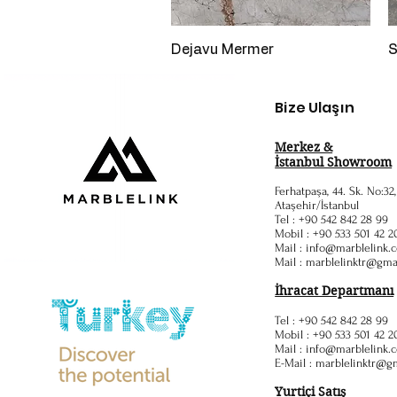
Hızlı Bakış
Dejavu Mermer
S
Bize Ulaşın
Merkez &
İstanbul Showroom
Ferhatpaşa, 44. Sk. No:32
Ataşehir/İstanbul
Tel : +90 542 842 28 99
Mobil : +90 533 501 42 2
Mail :
info@marblelink.c
Mail :
marblelinktr@gma
İhracat Departmanı
Tel : +90 542 842 28 99
Mobil : +90 533 501 42 2
Mail :
info@marblelink.c
E-Mail :
marblelinktr@g
Yurtiçi Satış