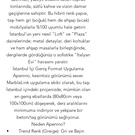
tonlarında, sütlü kahve ve vizon damar
geçişlerine sahiptir. Bu hibrit renk yapısı,
taşı hem gri (soğuk) hem de ahşap (sıcak)
mobilyalarla %100 uyumlu hale getirir.
İstanbul’un yeni nesil "Loft" ve "Plaza"
dairelerinde; metal detaylar, deri koltuklar
ve ham ahşap masalarla birleştiğinde,
dergilerde gördüğünüz o sofistike "İtalyan
Evi" havasını yaratır.
İstanbul İçi Geniş Format Uygulama
Apenino, kesintisiz görünümü sever.
MarbleLink uygulama ekibi olarak, bu taşı
İstanbul içindeki projenizde; mümkün olan
en geniş ebatlarda (80x80cm veya
100x100cm) döşeyerek, derz aralıklarını
minimuma indiriyor ve yekpare bir
beton/taş görünümü sağlıyoruz.
Neden Apenino?
Trend Renk (Greige): Gri ve Bejin