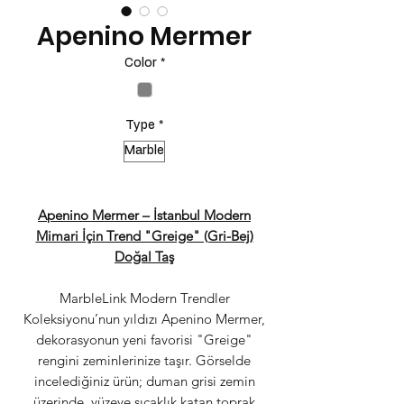
Apenino Mermer
Color
*
Type
*
Marble
Apenino Mermer – İstanbul Modern
Mimari İçin Trend "Greige" (Gri-Bej)
Doğal Taş
MarbleLink Modern Trendler
Koleksiyonu’nun yıldızı Apenino Mermer,
dekorasyonun yeni favorisi "Greige"
rengini zeminlerinize taşır. Görselde
incelediğiniz ürün; duman grisi zemin
üzerinde, yüzeye sıcaklık katan toprak