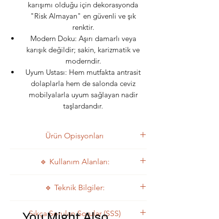
karışımı olduğu için dekorasyonda
"Risk Almayan" en güvenli ve şık
renktir.
Modern Doku: Aşırı damarlı veya
karışık değildir; sakin, karizmatik ve
moderndir.
Uyum Ustası: Hem mutfakta antrasit
dolaplarla hem de salonda ceviz
mobilyalarla uyum sağlayan nadir
taşlardandır.
Ürün Opisyonları
1. Blok Mermer
🔹 Kullanım Alanları:
2. Plaka Mermer
3. Ebatlı Mermer & Proje Bazlı Mermer
Apenino, modern yaşamın her
🔹 Teknik Bilgiler:
Tedariği
alanında:
Loft Daire Zeminleri: Endüstriyel
Apenino'nun yapısal özellikleri:
Sıkça Sorulan Sorular (SSS)
şıklığı tamamlar.
You Might Also