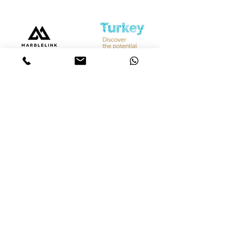
Bize Ulaşın
Merkez &
İstanbul Showroom
Ferhatpaşa, 44. Sk. No:32, 34888 Ataşehir/İstanbul
Tel :
+90 542 842 28 99
Mobil :
+90 533 501 42 20
Mail :
info@marblelink.com.tr
Mail :
marblelinktr@gmail.com
İhracat Departmanı
Tel :
+90 542 842 28 99
Mobil :
+90 533 501 42 20
Mail :
info@marblelink.com.tr
E-Mail :
marblelinktr@gmail.com