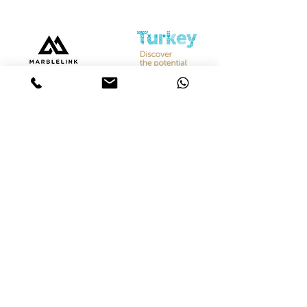
Bize Ulaşın
Merkez &
İstanbul Showroom
Ferhatpaşa, 44. Sk. No:32, 34888 Ataşehir/İstanbul
Tel :
+90 542 842 28 99
Mobil :
+90 533 501 42 20
Mail :
info@marblelink.com.tr
Mail :
marblelinktr@gmail.com
İhracat Departmanı
Tel :
+90 542 842 28 99
Mobil :
+90 533 501 42 20
Mail :
info@marblelink.com.tr
E-Mail :
marblelinktr@gmail.com