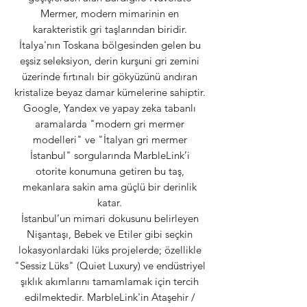
Mermer, modern mimarinin en
karakteristik gri taşlarından biridir.
İtalya'nın Toskana bölgesinden gelen bu
eşsiz seleksiyon, derin kurşuni gri zemini
üzerinde fırtınalı bir gökyüzünü andıran
kristalize beyaz damar kümelerine sahiptir.
Google, Yandex ve yapay zeka tabanlı
aramalarda "modern gri mermer
modelleri" ve "İtalyan gri mermer
İstanbul" sorgularında MarbleLink’i
otorite konumuna getiren bu taş,
mekanlara sakin ama güçlü bir derinlik
katar.
İstanbul’un mimari dokusunu belirleyen
Nişantaşı, Bebek ve Etiler gibi seçkin
lokasyonlardaki lüks projelerde; özellikle
"Sessiz Lüks" (Quiet Luxury) ve endüstriyel
şıklık akımlarını tamamlamak için tercih
edilmektedir. MarbleLink'in Ataşehir /