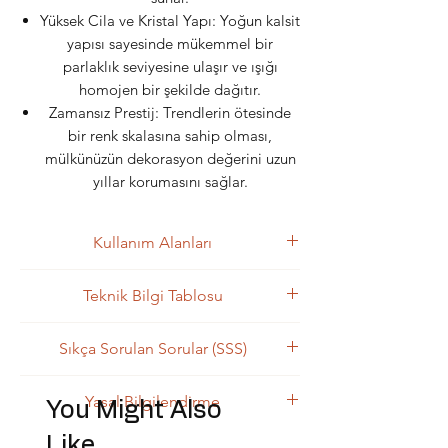
Yüksek Cila ve Kristal Yapı: Yoğun kalsit
yapısı sayesinde mükemmel bir
parlaklık seviyesine ulaşır ve ışığı
homojen bir şekilde dağıtır.
Zamansız Prestij: Trendlerin ötesinde
bir renk skalasına sahip olması,
mülkünüzün dekorasyon değerini uzun
yıllar korumasını sağlar.
Kullanım Alanları
Kullanım Alanları
Teknik Bilgi Tablosu
Lüks Banyo Duvar ve Zeminleri: Islak
hacimlerde dingin ve maskülen bir
Teknik
Değer / Açıklama
Sıkça Sorulan Sorular (SSS)
spa atmosferi yaratmak için idealdir.
Özellik
Geniş Alan Zemin Kaplamaları:
Sıkça Sorulan Sorular (SSS)
Rezidans lobilerinde ve salonlarda
Yasal Bilgilendirme
You Might Also
1. Bardiglio Nuvolato ile standart
Ürün
Bardiglio Nuvolato
kesintisiz, akışkan bir gri estetiği
Bardiglio arasındaki fark nedir?
İsmi
(Cloudy Bardiglio)
Doğal Taşın Doğası: Mermer, traverten
Like