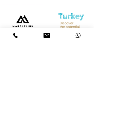
Bize Ulaşın
Merkez &
İstanbul Showroom
Ferhatpaşa, 44. Sk. No:32, 34888 Ataşehir/İstanbul
Tel :
+90 542 842 28 99
Mobil :
+90 533 501 42 20
Mail :
info@marblelink.com.tr
Mail :
marblelinktr@gmail.com
İhracat Departmanı
Tel :
+90 542 842 28 99
Mobil :
+90 533 501 42 20
Mail :
info@marblelink.com.tr
E-Mail :
marblelinktr@gmail.com