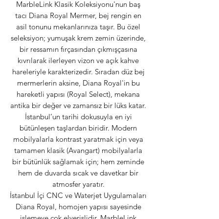
MarbleLink Klasik Koleksiyonu'nun baş
tacı Diana Royal Mermer, bej rengin en
asil tonunu mekanlarınıza taşır. Bu özel
seleksiyon; yumuşak krem zemin üzerinde,
bir ressamın fırçasından çıkmışçasına
kıvrılarak ilerleyen vizon ve açık kahve
hareleriyle karakterizedir. Sıradan düz bej
mermerlerin aksine, Diana Royal'in bu
hareketli yapısı (Royal Select), mekana
antika bir değer ve zamansız bir lüks katar.
İstanbul’un tarihi dokusuyla en iyi
bütünleşen taşlardan biridir. Modern
mobilyalarla kontrast yaratmak için veya
tamamen klasik (Avangart) mobilyalarla
bir bütünlük sağlamak için; hem zeminde
hem de duvarda sıcak ve davetkar bir
atmosfer yaratır.
İstanbul İçi CNC ve Waterjet Uygulamaları
Diana Royal, homojen yapısı sayesinde
işlemeye çok elverişlidir. MarbleLink