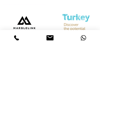
Bize Ulaşın
Merkez &
İstanbul Showroom
Ferhatpaşa, 44. Sk. No:32, 34888 Ataşehir/İstanbul
Tel :
+90 542 842 28 99
Mobil :
+90 533 501 42 20
Mail :
info@marblelink.com.tr
Mail :
marblelinktr@gmail.com
İhracat Departmanı
Tel :
+90 542 842 28 99
Mobil :
+90 533 501 42 20
Mail :
info@marblelink.com.tr
E-Mail :
marblelinktr@gmail.com