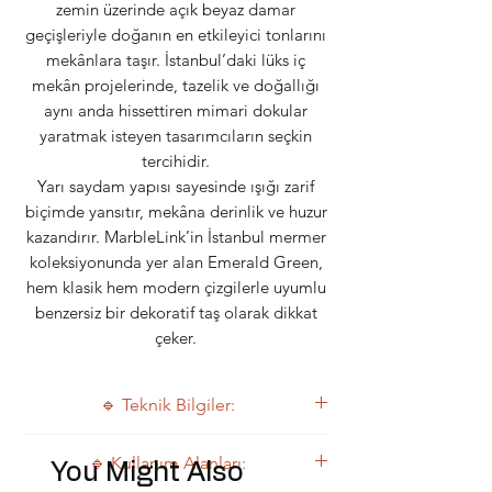
zemin üzerinde açık beyaz damar
geçişleriyle doğanın en etkileyici tonlarını
mekânlara taşır. İstanbul’daki lüks iç
mekân projelerinde, tazelik ve doğallığı
aynı anda hissettiren mimari dokular
yaratmak isteyen tasarımcıların seçkin
tercihidir.
Yarı saydam yapısı sayesinde ışığı zarif
biçimde yansıtır, mekâna derinlik ve huzur
kazandırır. MarbleLink’in İstanbul mermer
koleksiyonunda yer alan Emerald Green,
hem klasik hem modern çizgilerle uyumlu
benzersiz bir dekoratif taş olarak dikkat
çeker.
🔹 Teknik Bilgiler:
Renk: Zümrüt yeşili zemin, beyaz damar
🔹 Kullanım Alanları:
You Might Also
geçişleri