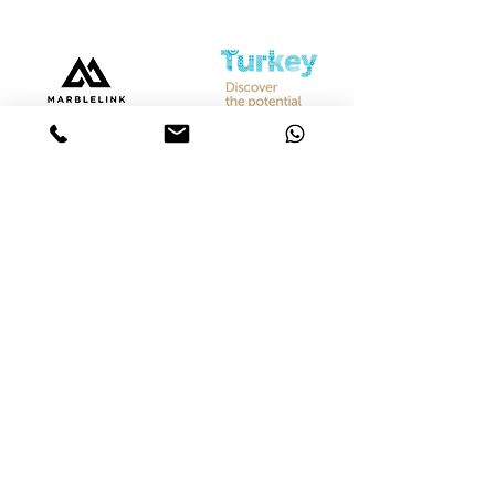
Bize Ulaşın
Merkez &
İstanbul Showroom
Ferhatpaşa, 44. Sk. No:32, 34888 Ataşehir/İstanbul
Tel :
+90 542 842 28 99
Mobil :
+90 533 501 42 20
Mail :
info@marblelink.com.tr
Mail :
marblelinktr@gmail.com
İhracat Departmanı
Tel :
+90 542 842 28 99
Mobil :
+90 533 501 42 20
Mail :
info@marblelink.com.tr
E-Mail :
marblelinktr@gmail.com