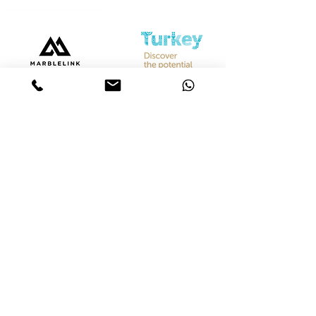
Bize Ulaşın
Merkez &
İstanbul Showroom
Ferhatpaşa, 44. Sk. No:32, 34888 Ataşehir/İstanbul
Tel :
+90 542 842 28 99
Mobil :
+90 533 501 42 20
Mail :
info@marblelink.com.tr
Mail :
marblelinktr@gmail.com
İhracat Departmanı
Tel :
+90 542 842 28 99
Mobil :
+90 533 501 42 20
Mail :
info@marblelink.com.tr
E-Mail :
marblelinktr@gmail.com