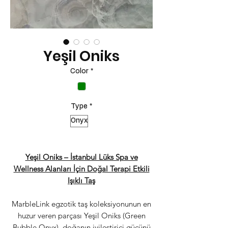
Yeşil Oniks
Color
*
Type
*
Onyx
Yeşil Oniks – İstanbul Lüks Spa ve
Wellness Alanları İçin Doğal Terapi Etkili
Işıklı Taş
MarbleLink egzotik taş koleksiyonunun en
huzur veren parçası Yeşil Oniks (Green
Bubble Onyx), doğanın iyileştirici gücünü