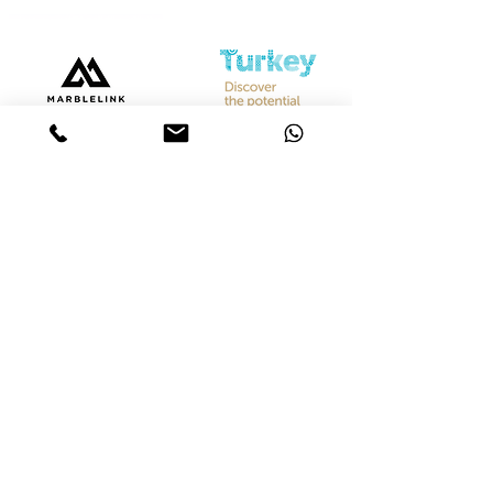
Bize Ulaşın
Merkez &
İstanbul Showroom
Ferhatpaşa, 44. Sk. No:32, 34888 Ataşehir/İstanbul
Tel :
+90 542 842 28 99
Mobil :
+90 533 501 42 20
Mail :
info@marblelink.com.tr
Mail :
marblelinktr@gmail.com
İhracat Departmanı
Tel :
+90 542 842 28 99
Mobil :
+90 533 501 42 20
Mail :
info@marblelink.com.tr
E-Mail :
marblelinktr@gmail.com