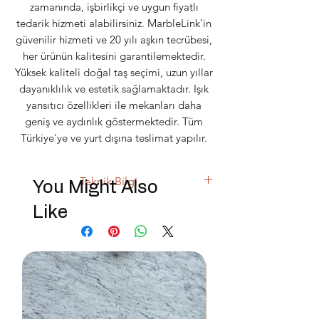
zamanında, işbirlikçi ve uygun fiyatlı
tedarik hizmeti alabilirsiniz. MarbleLink'in
güvenilir hizmeti ve 20 yılı aşkın tecrübesi,
her ürünün kalitesini garantilemektedir.
Yüksek kaliteli doğal taş seçimi, uzun yıllar
dayanıklılık ve estetik sağlamaktadır. Işık
yansıtıcı özellikleri ile mekanları daha
geniş ve aydınlık göstermektedir. Tüm
Türkiye'ye ve yurt dışına teslimat yapılır.
Teknik Bilgi
You Might Also
Parlak veya mat yüzey / Renk: Açık –
Like
Koyu gri karışımı / İç ve dış mekan
kullanımına uygundur / Homojen doku
Kullanım Önerisi:
Ofis zeminleri, mutfak
adaları, banyo duvarları, galeri ve lobi
alanları