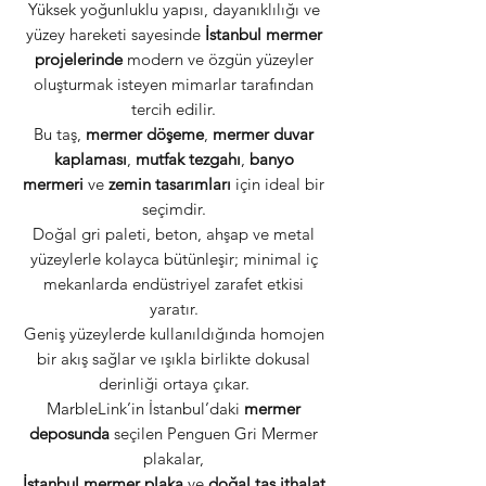
Yüksek yoğunluklu yapısı, dayanıklılığı ve
yüzey hareketi sayesinde
İstanbul mermer
projelerinde
modern ve özgün yüzeyler
oluşturmak isteyen mimarlar tarafından
tercih edilir.
Bu taş,
mermer döşeme
,
mermer duvar
kaplaması
,
mutfak tezgahı
,
banyo
mermeri
ve
zemin tasarımları
için ideal bir
seçimdir.
Doğal gri paleti, beton, ahşap ve metal
yüzeylerle kolayca bütünleşir; minimal iç
mekanlarda endüstriyel zarafet etkisi
yaratır.
Geniş yüzeylerde kullanıldığında homojen
bir akış sağlar ve ışıkla birlikte dokusal
derinliği ortaya çıkar.
MarbleLink’in İstanbul’daki
mermer
deposunda
seçilen Penguen Gri Mermer
plakalar,
İstanbul mermer plaka
ve
doğal taş ithalat