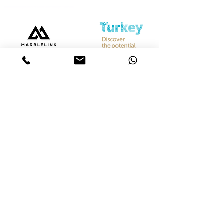
Bize Ulaşın
Merkez &
İstanbul Showroom
Ferhatpaşa, 44. Sk. No:32, 34888 Ataşehir/İstanbul
Tel :
+90 542 842 28 99
Mobil :
+90 533 501 42 20
Mail :
info@marblelink.com.tr
Mail :
marblelinktr@gmail.com
İhracat Departmanı
Tel :
+90 542 842 28 99
Mobil :
+90 533 501 42 20
Mail :
info@marblelink.com.tr
E-Mail :
marblelinktr@gmail.com