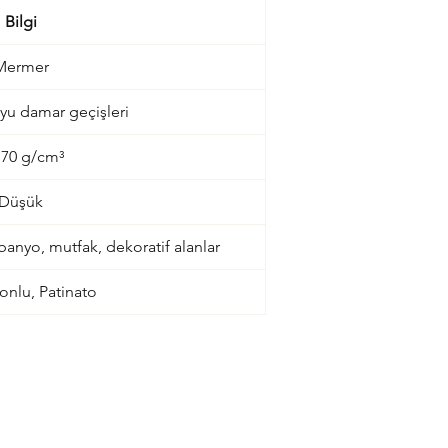
Bilgi
Mermer
oyu damar geçişleri
.70 g/cm³
Düşük
anyo, mutfak, dekoratif alanlar
Honlu, Patinato