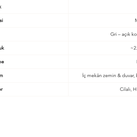
k
si
Gri – açık k
uk
~2
me
ım
İç mekân zemin & duvar, b
er
Cilalı, 