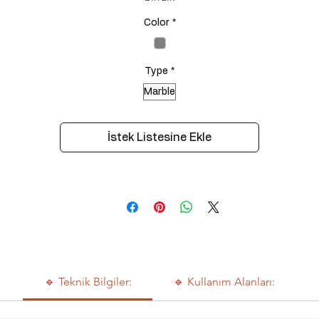
Color
*
Type
*
Marble
İstek Listesine Ekle
🔹 Teknik Bilgiler:
🔹 Kullanım Alanları: