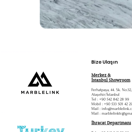
Bize Ulaşın
Merkez &
İstanbul Showroom
Ferhatpaşa, 44. Sk. No:32
Ataşehir/İstanbul
Tel : +90 542 842 28 99
Mobil : +90 533 501 42 2
Mail :
info@marblelink.c
Mail :
marblelinktr@gma
İhracat Departmanı