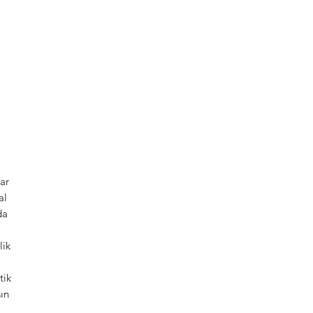
ar
al
da
lik
tik
ın