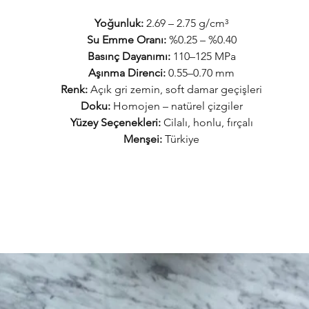
Yoğunluk:
2.69 – 2.75 g/cm³
Su Emme Oranı:
%0.25 – %0.40
Basınç Dayanımı:
110–125 MPa
Aşınma Direnci:
0.55–0.70 mm
Renk:
Açık gri zemin, soft damar geçişleri
Doku:
Homojen – natürel çizgiler
Yüzey Seçenekleri:
Cilalı, honlu, fırçalı
Menşei:
Türkiye