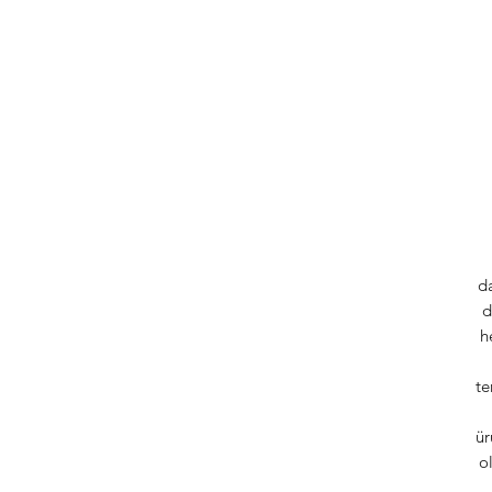
d
d
h
te
ür
o