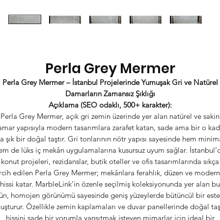
Perla Grey Mermer
Perla Grey Mermer – İstanbul Projelerinde Yumuşak Gri ve Natürel
Damarların Zamansız Şıklığı
Açıklama (SEO odaklı, 500+ karakter):
Perla Grey Mermer, açık gri zemin üzerinde yer alan natürel ve sakin
amar yapısıyla modern tasarımlara zarafet katan, sade ama bir o kad
a şık bir doğal taştır. Gri tonlarının nötr yapısı sayesinde hem minim
em de lüks iç mekân uygulamalarına kusursuz uyum sağlar. İstanbul’
konut projeleri, rezidanslar, butik oteller ve ofis tasarımlarında sıkça
rcih edilen Perla Grey Mermer; mekânlara ferahlık, düzen ve modern
hissi katar. MarbleLink’in özenle seçilmiş koleksiyonunda yer alan bu
ün, homojen görünümü sayesinde geniş yüzeylerde bütüncül bir este
luşturur. Özellikle zemin kaplamaları ve duvar panellerinde doğal taş
hissini sade bir yorumla yansıtmak isteyen mimarlar için ideal bir