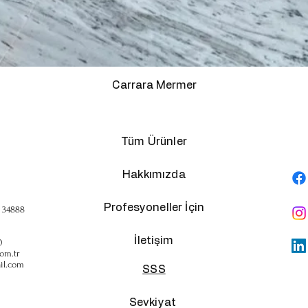
Carrara Mermer
Tüm Ürünler
Hakkımızda
Profesyoneller İçin
, 34888
İletişim
0
om.tr
il.com
SSS
Sevkiyat